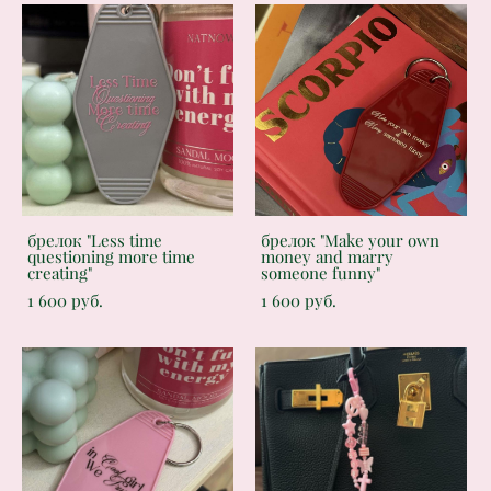
брелок "Less time
брелок "Make your own
questioning more time
money and marry
creating"
someone funny"
1 600 pуб.
1 600 pуб.