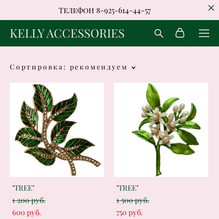
Телефон 8-925-614-44-57
KELLY ACCESSORIES
Сортировка:
рекомендуем
"TREE"
"TREE"
1 200 pуб.
1 500 pуб.
600 pуб.
750 pуб.