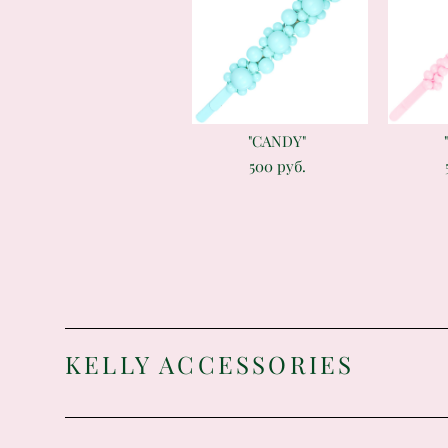
"CANDY"
500 pуб.
K
ELLY ACCESSORIES