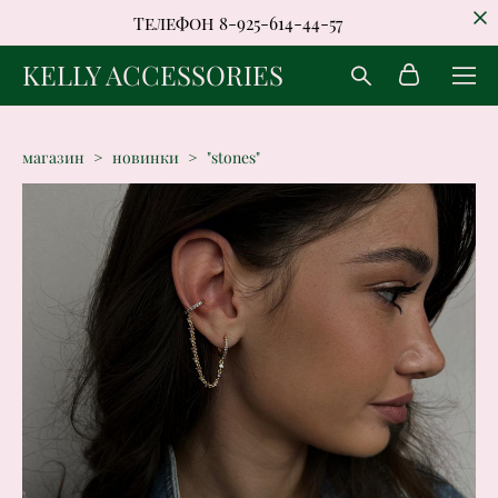
Телефон 8-925-614-44-57
KELLY ACCESSORIES
магазин
>
новинки
>
"stones"